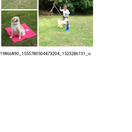
19866890_1555780504473204_1523286131_o